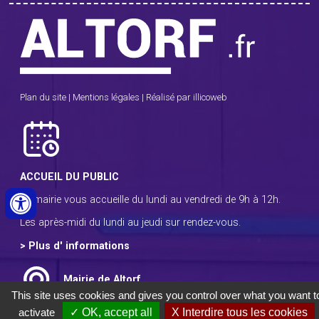
Plan du site
|
Mentions légales
|
Réalisé par illicoweb
ACCUEIL DU PUBLIC
La mairie vous accueille du lundi au vendredi de 9h à 12h.
Les après-midi du lundi au jeudi sur rendez-vous.
> Plus d' informations
Mairie de Altorf
12 rue principale
This site uses cookies and gives you control over what you want t
67 120 ALTORF
activate
✓ OK, accept all
X Interdire tous les cookies
Tél : 03 88 38 12 54